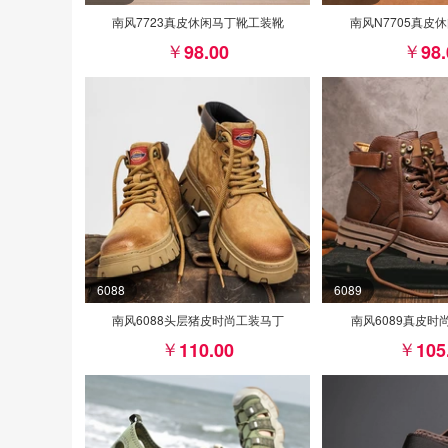
南风7723真皮休闲马丁靴工装靴
南风N7705真皮
98.00
98
6088
6089
南风6088头层猪皮时尚工装马丁
南风6089真皮时
110.00
105