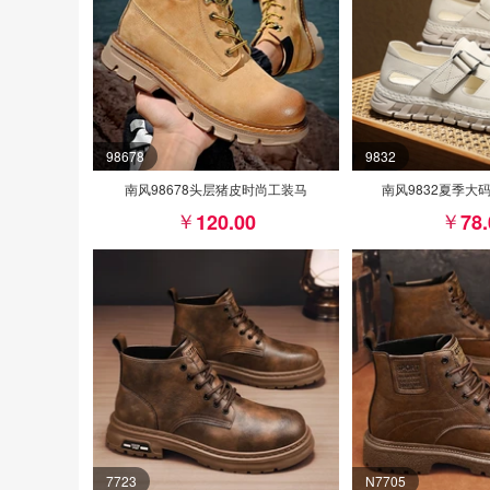
98678
9832
南风98678头层猪皮时尚工装马
南风9832夏季大
120.00
78
7723
N7705