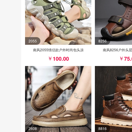
2055
8256
南风2055情侣款户外时尚包头凉
南风8256户外头
100.00
75
2608
8816