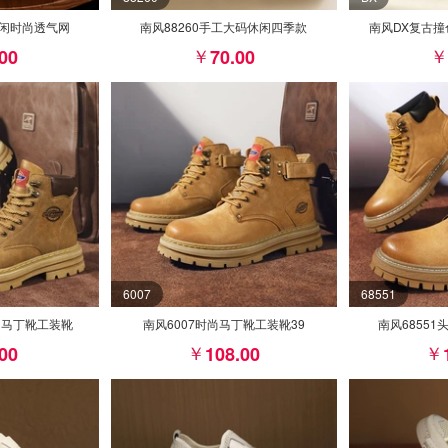
休闲时尚透气网
南风88260手工大码休闲四季款
南风DX复古
.00
70.00
6007
68551
尚马丁靴工装靴
南风6007时尚马丁靴工装靴39
南风6855
.00
108.00