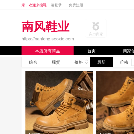
亲，欢迎来搜鞋
请登录
免费注册
南风鞋业
实力商家
https://nanfeng.sooxie.com
本店所有商品
首页
商家
综合
现货
价格
最新
价格