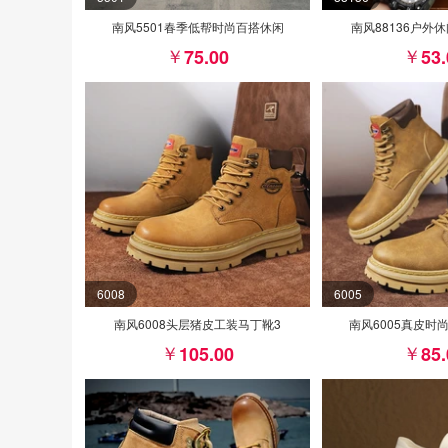
南风5501春季低帮时尚百搭休闲
南风88136户外
75.00
53
6008
6005
南风6008头层猪皮工装马丁靴3
南风6005真皮时
105.00
85