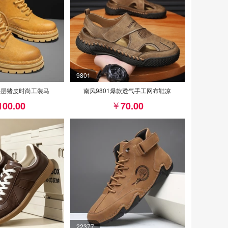
9801
1头层猪皮时尚工装马
南风9801爆款透气手工网布鞋凉
100.00
70.00
22377