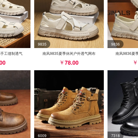
9835
9836
码手工缝制透气
南风9835夏季休闲户外透气网布
南风9836
.00
78.00
6009
7318