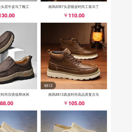
爆款头层牛皮马丁靴工
南风6087头层猪皮时尚工装马丁
130.00
110.00
8813
真皮时尚百搭低帮休闲
南风8813真皮时尚高品质复古马
88.00
105.00