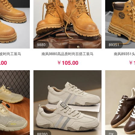
9880
89351
猪皮时尚工装马
南风9880高品质时尚百搭工装马
南风8935
.00
105.00
88260
DX