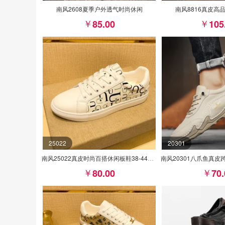
南风2608夏季户外透气时尚休闲
南风8816真皮高
85.00
105
25022
20301
南风25022真皮时尚百搭休闲板鞋38-44皮鞋码批80
80.00
70