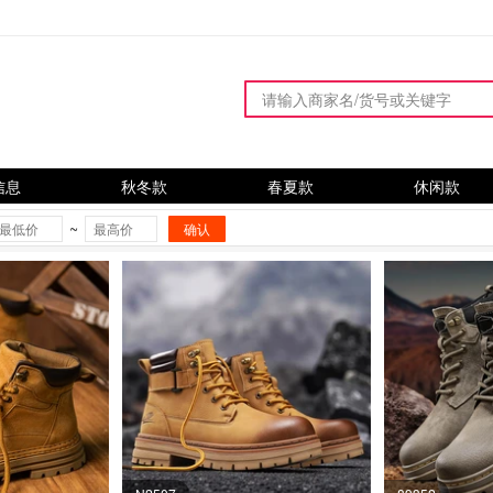
信息
秋冬款
春夏款
休闲款
~
确认