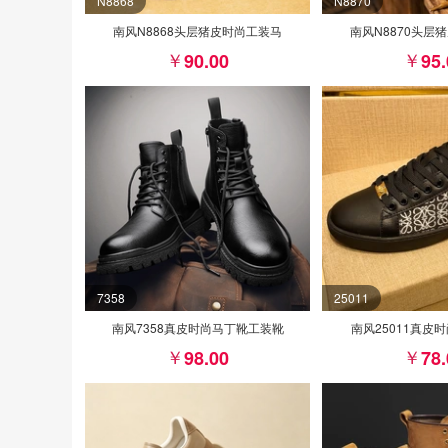
N8868
N8870
南风N8868头层猪皮时尚工装马
南风N8870头层
90.00
95
7358
25011
南风7358真皮时尚马丁靴工装靴
南风25011真皮
98.00
78