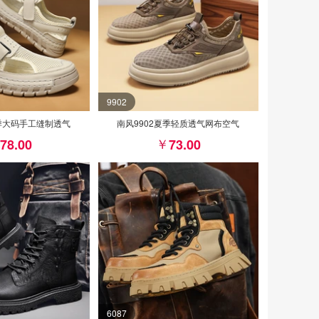
9902
夏季大码手工缝制透气
南风9902夏季轻质透气网布空气
78.00
73.00
6087