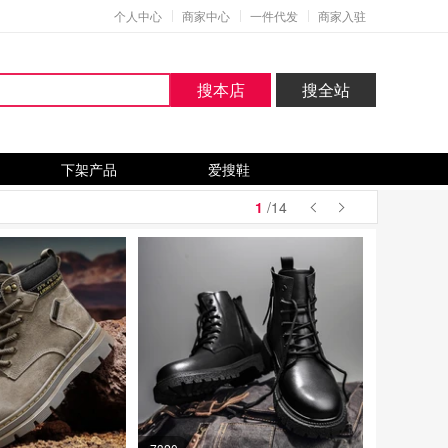
个人中心
商家中心
一件代发
商家入驻
搜本店
搜全站
下架产品
爱搜鞋
1
/14