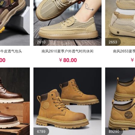
2610
2653
层牛皮透气包头
南风2610夏季户外透气时尚休闲
南风2653
.00
80.00
6789
89290