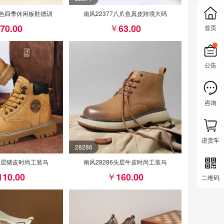
撞色四季休闲板鞋德训
南风22377八爪鱼真皮跨境大码
70.00
63.00
首页
公告
咨询
进货车
28286
1头层猪皮时尚工装马
南风28286头层牛皮时尚工装马
110.00
160.00
二维码