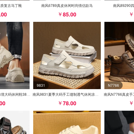
品质复古马丁靴
南风6789真皮休闲时尚情侣款马
南风8929
.00
85.00
9831
N7766
南风20301八爪鱼真皮跨境大码休闲鞋38-46皮鞋码批70
南风9831夏季大码手工缝制透气休闲凉鞋39-47皮鞋码批7
.00
78.00