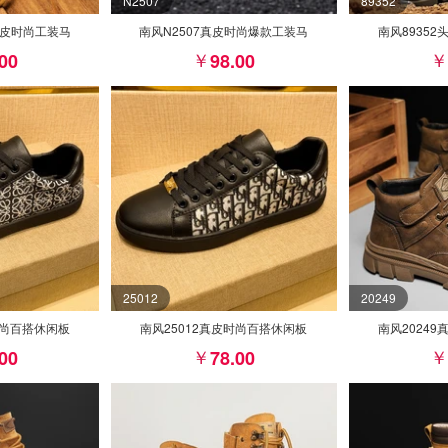
N2507
89352
猪皮时尚工装马
南风N2507真皮时尚爆款工装马
南风8935
.00
98.00
25012
20249
时尚百搭休闲板
南风25012真皮时尚百搭休闲板
南风2024
.00
78.00