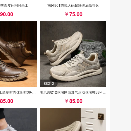
0四季真皮休闲时尚工
南风901跨境大码超纤缝底低帮休
90.00
75.00
88212
南风N7766真皮手工缝制时尚休闲鞋39-47运动码批85
南风88212休闲网面透气运动休闲鞋38-44皮鞋码批85
85.00
85.00