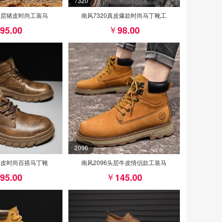
7320
2头层猪皮时尚工装马
南风7320真皮爆款时尚马丁靴工
95.00
98.00
2096
9真皮时尚百搭马丁靴
南风2096头层牛皮情侣款工装马
95.00
145.00