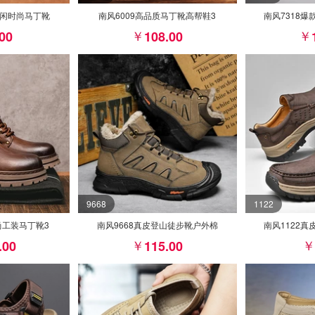
休闲时尚马丁靴
南风6009高品质马丁靴高帮鞋3
南风7318
.00
108.00
9668
1122
尚工装马丁靴3
南风9668真皮登山徒步靴户外棉
南风1122
.00
115.00