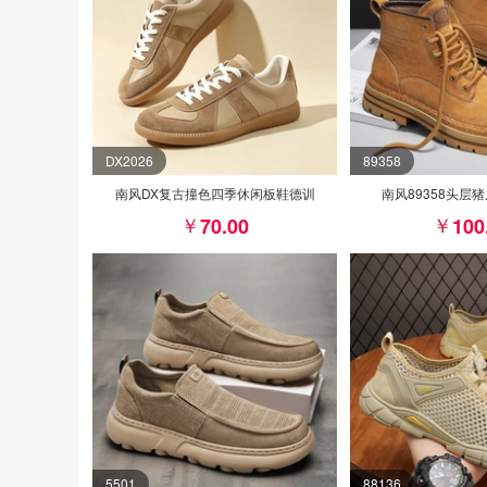
DX2026
89358
南风DX复古撞色四季休闲板鞋德训
南风89358头层
70.00
100
5501
88136