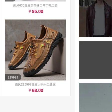
南风630真皮高帮袜口马丁靴工装
95.00
225999
南风225999真皮大码手工缝底
68.00