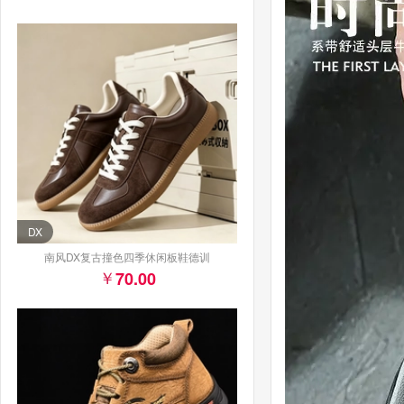
DX
南风DX复古撞色四季休闲板鞋德训
70.00