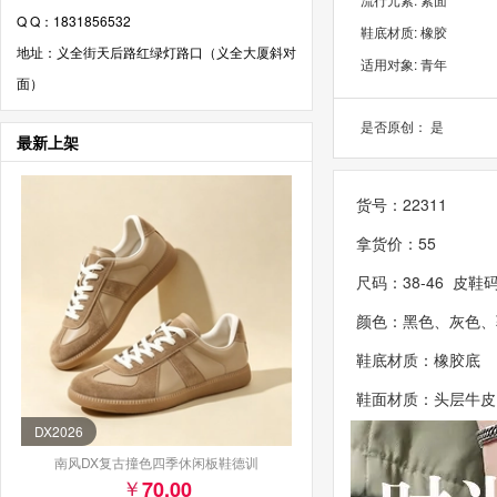
Q Q：1831856532
鞋底材质: 橡胶
地址：义全街天后路红绿灯路口（义全大厦斜对
适用对象: 青年
面）
是否原创： 是
最新上架
货号：22311
拿货价：55
尺码：38-46 皮鞋
颜色：黑色、灰色、
鞋底材质：橡胶底
鞋面材质：头层牛皮
DX2026
南风DX复古撞色四季休闲板鞋德训
70.00