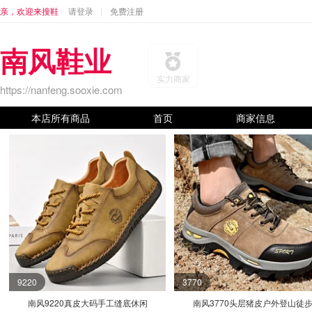
亲，欢迎来搜鞋
请登录
免费注册
南风鞋业
实力商家
https://nanfeng.sooxie.com
本店所有商品
首页
商家信息
9220
3770
南风9220真皮大码手工缝底休闲
南风3770头层猪皮户外登山徒