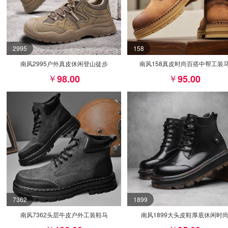
2995
158
南风2995户外真皮休闲登山徒步
南风158真皮时尚百搭中帮工装
98.00
95.00
7362
1899
南风7362头层牛皮户外工装鞋马
南风1899大头皮鞋厚底休闲时