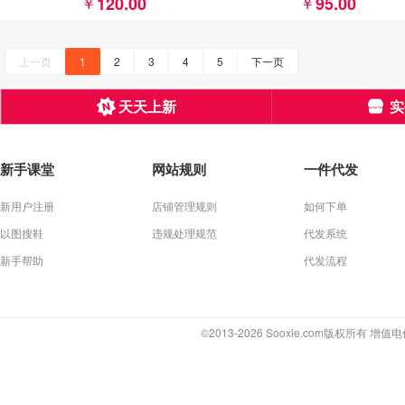
120.00
95.00
上一页
1
2
3
4
5
下一页
天天上新
实
新手课堂
网站规则
一件代发
新用户注册
店铺管理规则
如何下单
以图搜鞋
违规处理规范
代发系统
新手帮助
代发流程
©2013-2026 Sooxie.com版权所有 