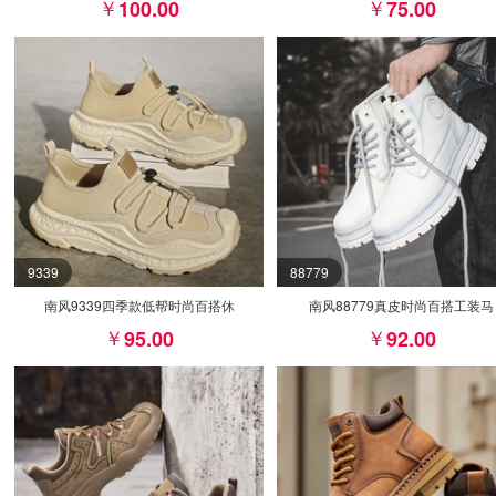
100.00
75.00
9339
88779
南风9339四季款低帮时尚百搭休
南风88779真皮时尚百搭工装马
95.00
92.00