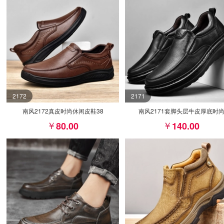
2172
2171
南风2172真皮时尚休闲皮鞋38
南风2171套脚头层牛皮厚底时
80.00
140.00