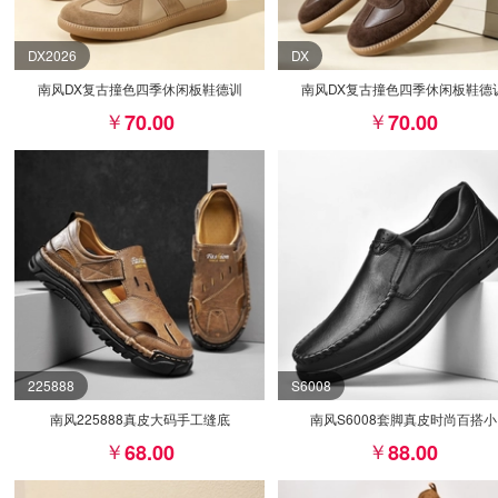
DX2026
DX
南风DX复古撞色四季休闲板鞋德训
南风DX复古撞色四季休闲板鞋德
70.00
70.00
225888
S6008
南风225888真皮大码手工缝底
南风S6008套脚真皮时尚百搭小
68.00
88.00