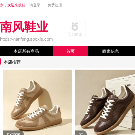
亲，欢迎来搜鞋
请登录
免费注册
南风鞋业
实力商家
https://nanfeng.sooxie.com
本店所有商品
首页
商家信息
本店推荐
DX2026
DX