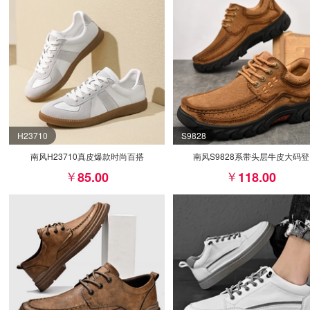
H23710
S9828
南风H23710真皮爆款时尚百搭
南风S9828系带头层牛皮大码登
85.00
118.00