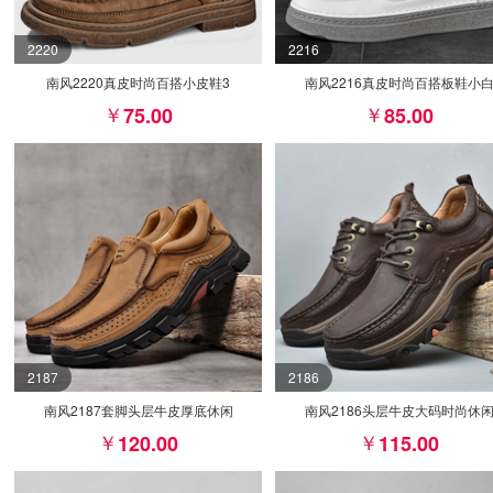
2220
2216
南风2220真皮时尚百搭小皮鞋3
南风2216真皮时尚百搭板鞋小
75.00
85.00
2187
2186
南风2187套脚头层牛皮厚底休闲
南风2186头层牛皮大码时尚休
120.00
115.00